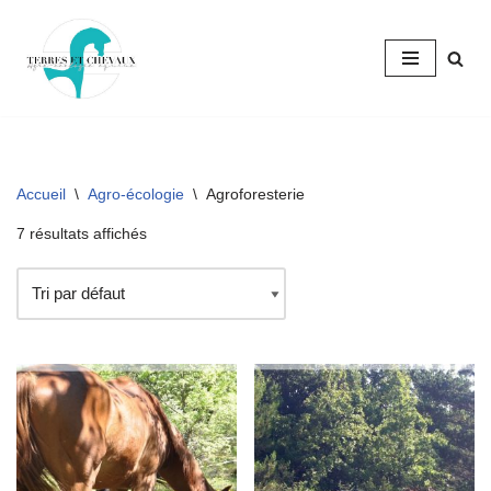
Aller
au
contenu
Accueil
\
Agro-écologie
\
Agroforesterie
7 résultats affichés