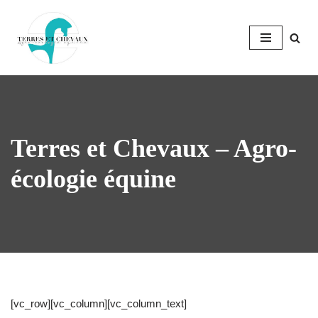
Aller
au
contenu
Terres et Chevaux – Agro-
écologie équine
[vc_row][vc_column][vc_column_text]