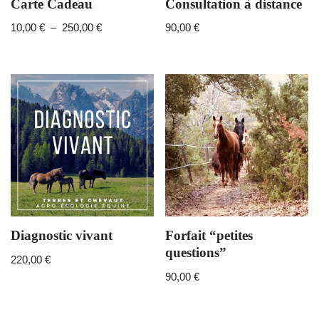
Carte Cadeau
Consultation à distance
10,00
€
–
250,00
€
90,00
€
Diagnostic vivant
Forfait “petites
questions”
220,00
€
90,00
€