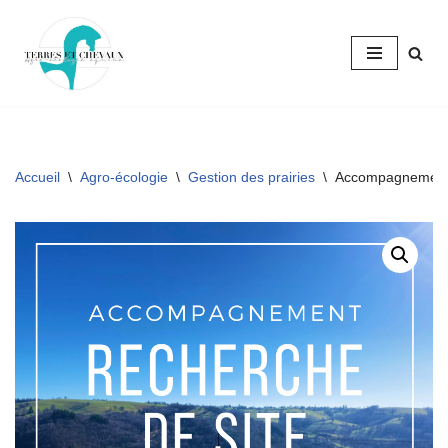
Aller
au
contenu
Accueil
\
Agro-écologie
\
Gestion des prairies
\
Accompagnement à 