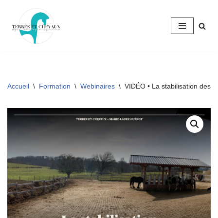
Aller
au
contenu
Accueil
\
Formation
\
Webinaires
\
VIDÉO • La stabilisation des s