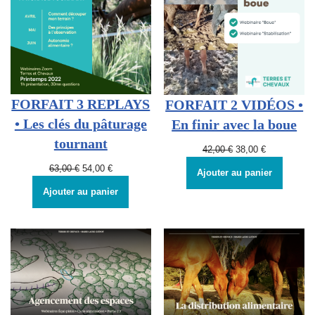
FORFAIT 3 REPLAYS
FORFAIT 2 VIDÉOS •
• Les clés du pâturage
En finir avec la boue
tournant
42,00
€
38,00
€
63,00
€
54,00
€
Ajouter au panier
Ajouter au panier