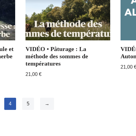
le et
VIDÉO • Pâturage : La
VIDÉO
herbe
méthode des sommes de
Auton
températures
21,00
21,00
€
4
5
→