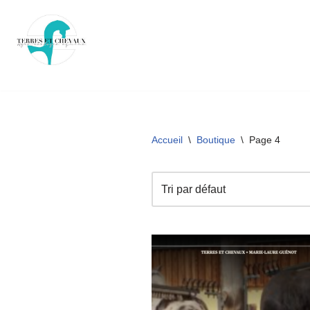
Aller
au
contenu
Accueil
\
Boutique
\
Page 4