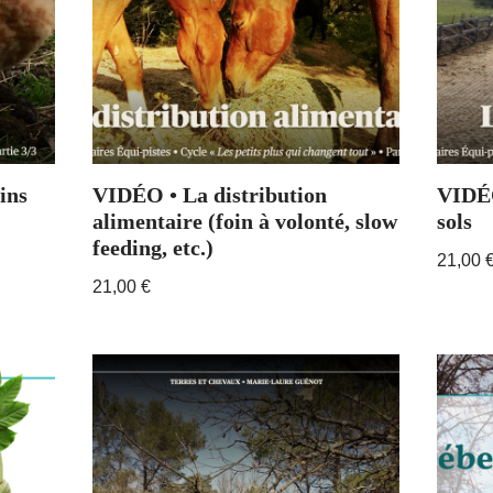
ins
VIDÉO • La distribution
VIDÉO
alimentaire (foin à volonté, slow
sols
feeding, etc.)
21,00
21,00
€