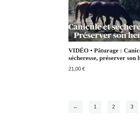
VIDÉO • Pâturage : Canicu
sécheresse, préserver son 
21,00
€
←
1
2
3