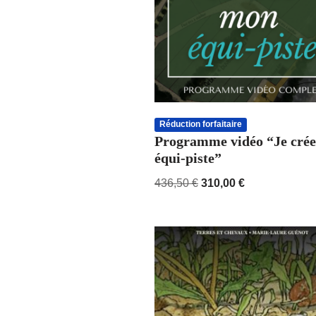
Réduction forfaitaire
Programme vidéo “Je cré
équi-piste”
436,50
€
310,00
€