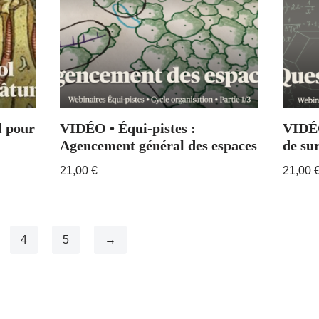
l pour
VIDÉO • Équi-pistes :
VIDÉO
Agencement général des espaces
de su
21,00
€
21,00
4
5
→