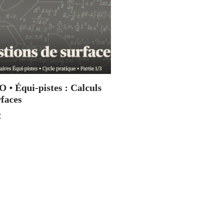
 • Équi-pistes : Calculs
rfaces
€