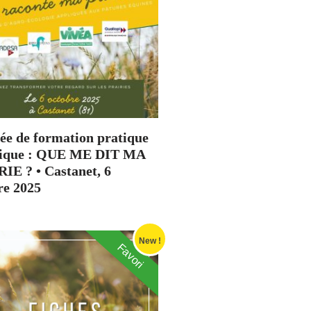
ée de formation pratique
dique : QUE ME DIT MA
IE ? • Castanet, 6
re 2025
New !
Favori