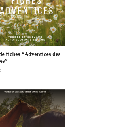
de fiches “Adventices des
ies”
€