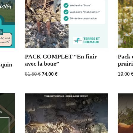
PACK COMPLET “En finir
Pack 
avec la boue”
prair
Équin
81,50
€
74,00
€
19,00