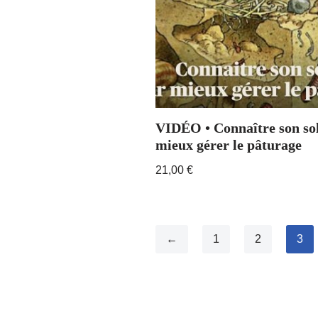
VIDÉO • Connaître son so
mieux gérer le pâturage
21,00
€
←
1
2
3