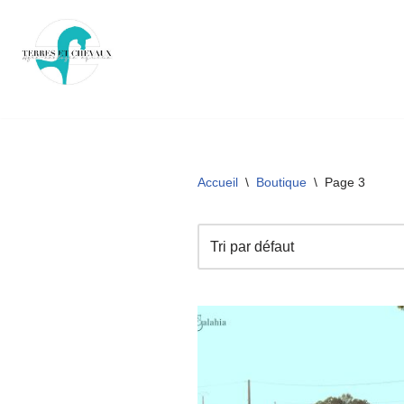
Aller
au
contenu
Accueil
\
Boutique
\
Page 3