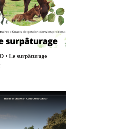
 • Le surpâturage
€