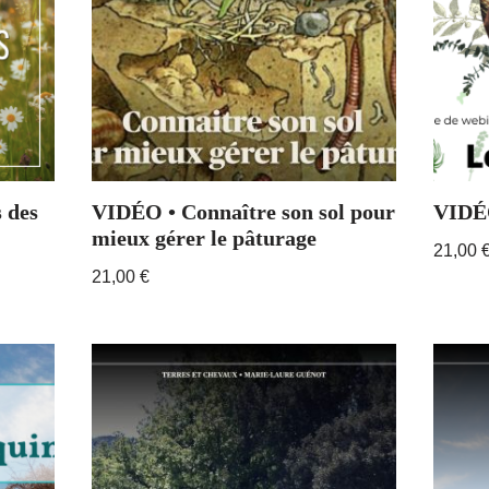
 des
VIDÉO • Connaître son sol pour
VIDÉO
mieux gérer le pâturage
21,00
21,00
€