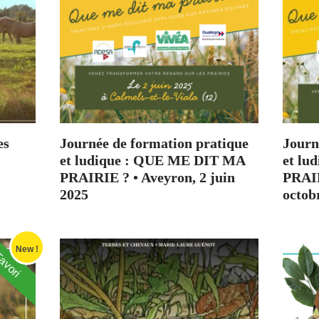
es
Journée de formation pratique
Journ
et ludique : QUE ME DIT MA
et lu
PRAIRIE ? • Aveyron, 2 juin
PRAIR
2025
octob
New !
avori