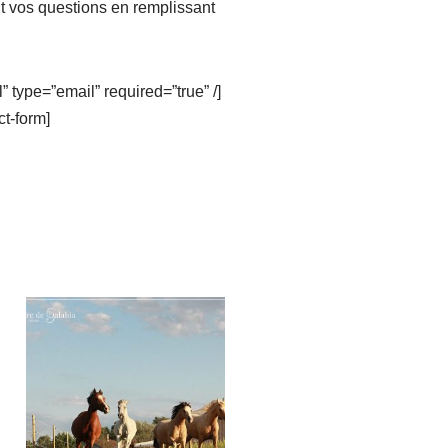
t vos questions en remplissant
” type=”email” required=”true” /]
ct-form]