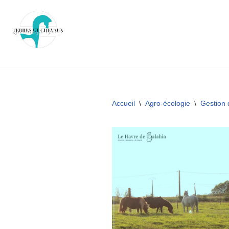
Aller
au
contenu
Accueil
\
Agro-écologie
\
Gestion 