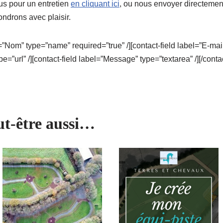
s pour un entretien
en cliquant ici
, ou nous envoyer directemen
ondrons avec plaisir.
l=”Nom” type=”name” required=”true” /][contact-field label=”E-mail
pe=”url” /][contact-field label=”Message” type=”textarea” /][/conta
ut-être aussi…