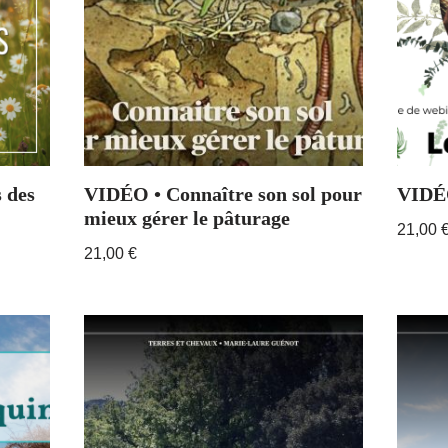
 des
VIDÉO • Connaître son sol pour
VIDÉO
mieux gérer le pâturage
21,00
21,00
€