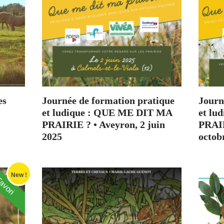
es
Journée de formation pratique
Journ
et ludique : QUE ME DIT MA
et lu
PRAIRIE ? • Aveyron, 2 juin
PRAIR
2025
octob
New !
avori