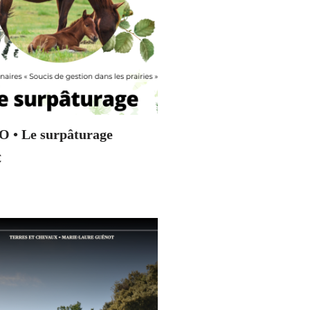
 • Le surpâturage
€